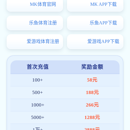
通知公告
新闻中心
在职课程培训班
高端培训
同等学力申
硕
学习资源
报名咨询
联系华体会平台-华体会(中国)一站
式服务平台
English Version
站内搜索
教师登录
学生登录
新闻中心
人才培养
对外交流
学术研究
未来法治研究院
主题教
育专栏
数字法学实验室