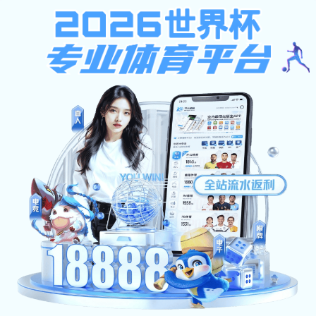
华体会平台-华体会(中国)一站
式服务平台
English Version
繁体中文
教师登录
学生登录
概况
+
华体会平台-华体会(中国)一站式服务平台简介
现任领导
理机构
行政团队
名誉博士
历任领导
联系华体会平台-华