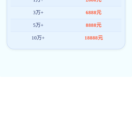
第十六届海峡两岸法华体会平台-华体会(中国)一
站式服务平台校长论坛成功举办
2026年7月25日，由青海民族大学法华体会平台-华体会(
国)一站式服务平台与中国人民大学法华体会平台-华体会
(中国)一站式服务平台联合主办的第十六届海峡两岸法华
体会平台-华体会(中国)一站式服务平台校长论坛在青海民
族大学大学生活动中心举行，本届论坛以“法学教育的时
挑战与实践创新”为主题。
2026-07-30